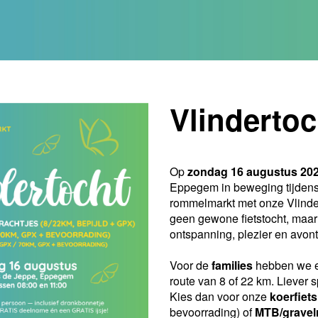
Vlindertoc
Op
zondag 16 augustus 20
Eppegem in beweging tijdens
rommelmarkt met onze Vlinde
geen gewone fietstocht, maar
ontspanning, plezier en avont
Voor de
families
hebben we e
route van 8 of 22 km. Liever s
Kies dan voor onze
koerfiets
bevoorrading) of
MTB/gravel