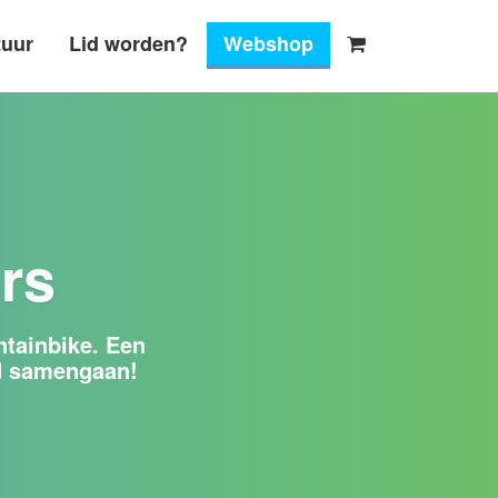
tuur
Lid worden?
Webshop
rs
ntainbike. Een
nd samengaan!