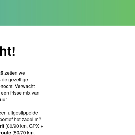
ht!
26
zetten we
 de gezellige
rtocht. Verwacht
 een frisse mix van
uur.
en uitgestippelde
portief het zadel in?
rit
(60/90 km, GPX +
route
(50/70 km,