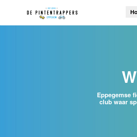
H
W
Eppegemse fie
club waar sp