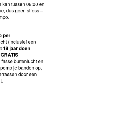
n kan tussen 08:00 en
e, dus geen stress –
empo.
o per
cht (inclusief een
t 18 jaar doen
n GRATIS
frisse buitenlucht en
s pomp je banden op,
 verrassen door een
♂️