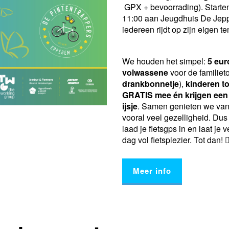
GPX + bevoorrading). Starte
11:00 aan Jeugdhuis De Jepp
iedereen rijdt op zijn eigen t
We houden het simpel:
5 eur
volwassene
voor de familieto
drankbonnetje
),
kinderen to
GRATIS mee én krijgen ee
ijsje
. Samen genieten we van 
vooral veel gezelligheid. Du
laad je fietsgps in en laat je
dag vol fietsplezier. Tot dan! 🚴‍
Meer info